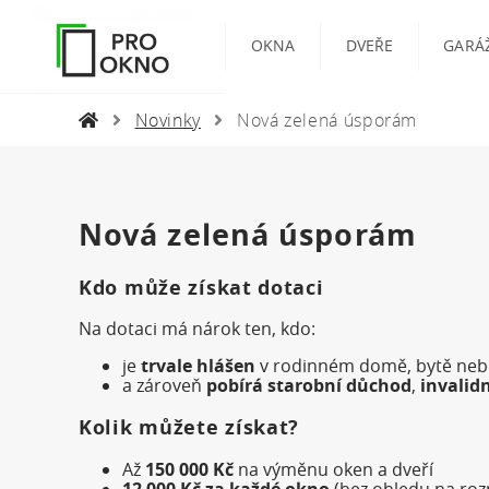
OKNA
DVEŘE
GARÁ
Novinky
Nová zelená úsporám
Nová zelená úsporám
Kdo může získat dotaci
Na dotaci má nárok ten, kdo:
je
trvale hlášen
v rodinném domě, bytě neb
a zároveň
pobírá starobní důchod
,
invalid
Kolik můžete získat?
Až
150 000 Kč
na výměnu oken a dveří
12 000 Kč za každé okno
(bez ohledu na ro