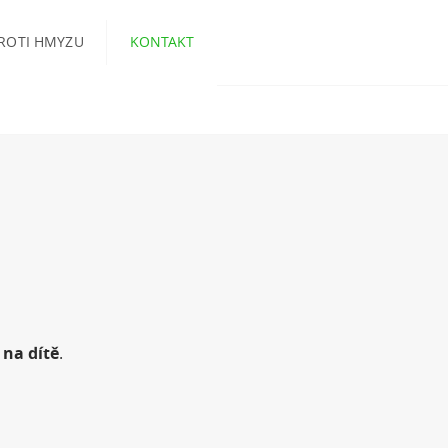
PROTI HMYZU
KONTAKT
 na dítě
.