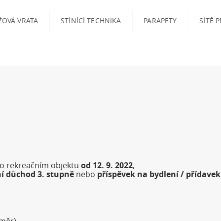
ŽOVÁ VRATA
STÍNÍCÍ TECHNIKA
PARAPETY
SÍTĚ 
o rekreačním objektu
od 12. 9. 2022
,
ní důchod 3. stupně
nebo
příspěvek na bydlení / přídavek
změr)