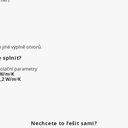
 jiné výplně otvorů.
 splnit?
zolační parametry
 W/m²K
1,2 W/m²K
Nechcete to řešit sami?