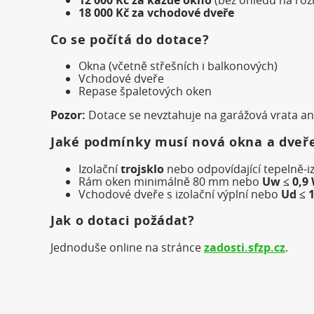
18 000 Kč za vchodové dveře
Co se počítá do dotace?
Okna (včetně střešních i balkonových)
Vchodové dveře
Repase špaletových oken
Pozor:
Dotace se nevztahuje na garážová vrata ani
Jaké podmínky musí nová okna a dveře
Izolační
trojsklo
nebo odpovídající tepelně-i
Rám oken minimálně 80 mm nebo
Uw ≤ 0,9
Vchodové dveře s izolační výplní nebo
Ud ≤ 
Jak o dotaci požádat?
Jednoduše online na stránce
zadosti.sfzp.cz
.